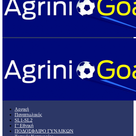
Αρχική
Παναιτωλικός
SL1-SL2
Γ’ Εθνική
ΠΟΔΟΣΦΑΙΡΟ ΓΥΝΑΙΚΩΝ