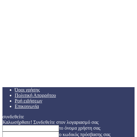
Όροι χρήσης
Πολιτική Απορρήτου
Ροή ειδήσεων
Επικοινωνία
συνδεθείτε
Καλωσήρθατε! Συνδεθείτε στον λογαριασμό σας
το όνομα χρήστη σας
ο κωδικός πρόσβασης σας