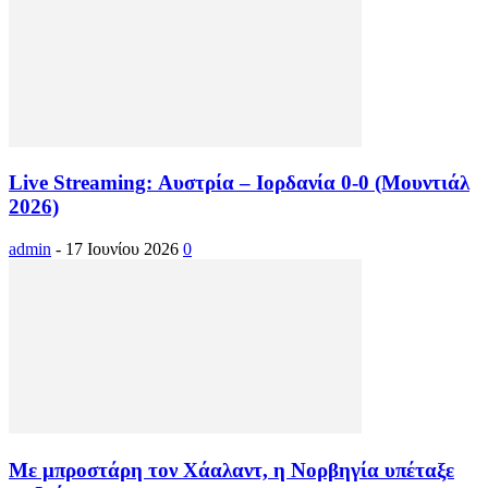
Live Streaming: Αυστρία – Ιορδανία 0-0 (Μουντιάλ
2026)
admin
-
17 Ιουνίου 2026
0
Με μπροστάρη τον Χάαλαντ, η Νορβηγία υπέταξε