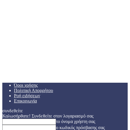
Όροι χρήσης
Πολιτική Απορρήτου
Ροή ειδήσεων
Επικοινωνία
συνδεθείτε
Καλωσήρθατε! Συνδεθείτε στον λογαριασμό σας
το όνομα χρήστη σας
ο κωδικός πρόσβασης σας