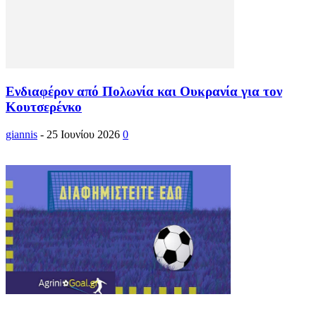
Ενδιαφέρον από Πολωνία και Ουκρανία για τον
Κουτσερένκο
giannis
-
25 Ιουνίου 2026
0