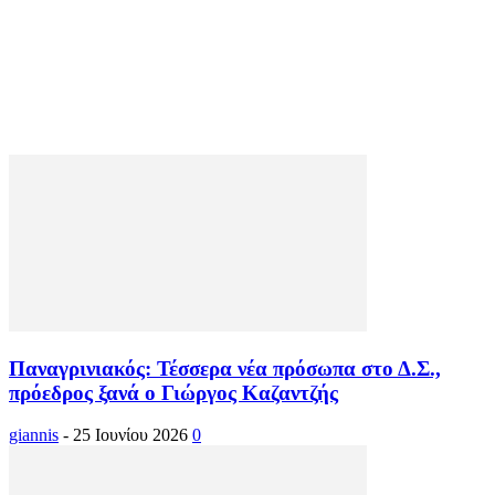
Παναγρινιακός: Τέσσερα νέα πρόσωπα στο Δ.Σ.,
πρόεδρος ξανά ο Γιώργος Καζαντζής
giannis
-
25 Ιουνίου 2026
0