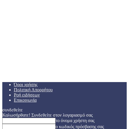
Όροι χρήσης
Πολιτική Απορρήτου
Ροή ειδήσεων
Επικοινωνία
συνδεθείτε
Καλωσήρθατε! Συνδεθείτε στον λογαριασμό σας
το όνομα χρήστη σας
ο κωδικός πρόσβασης σας