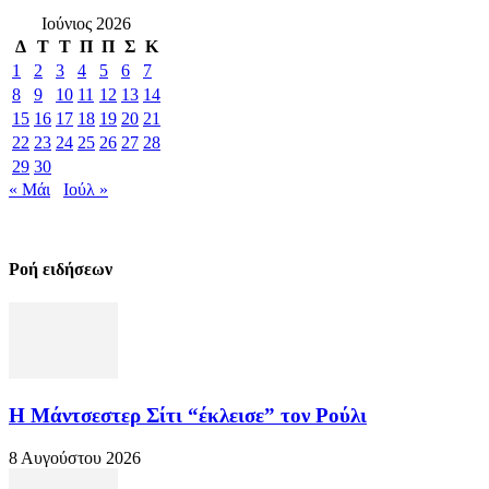
Ιούνιος 2026
Δ
Τ
Τ
Π
Π
Σ
Κ
1
2
3
4
5
6
7
8
9
10
11
12
13
14
15
16
17
18
19
20
21
22
23
24
25
26
27
28
29
30
« Μάι
Ιούλ »
Ροή ειδήσεων
Η Μάντσεστερ Σίτι “έκλεισε” τον Ρούλι
8 Αυγούστου 2026