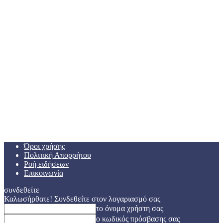
Όροι χρήσης
Πολιτική Απορρήτου
Ροή ειδήσεων
Επικοινωνία
συνδεθείτε
Καλωσήρθατε! Συνδεθείτε στον λογαριασμό σας
το όνομα χρήστη σας
ο κωδικός πρόσβασης σας