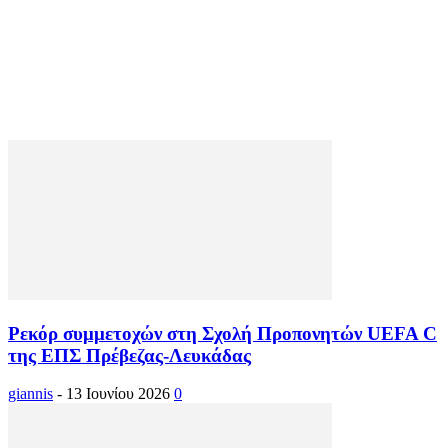
Ρεκόρ συμμετοχών στη Σχολή Προπονητών UEFA C
της ΕΠΣ Πρέβεζας-Λευκάδας
giannis
-
13 Ιουνίου 2026
0