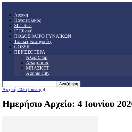
Αρχική
Παναιτωλικός
SL1-SL2
Γ’ Εθνική
ΠΟΔΟΣΦΑΙΡΟ ΓΥΝΑΙΚΩΝ
Τοπικές Κατηγορίες
GOSSIP
ΠΕΡΙΣΣΟΤΕΡΑ
Άλλα Σπορ
Αθλητισμός
ΜΠΑΣΚΕΤ
Agrinio City
Αρχική
2026
Ιούνιος
4
Ημερήσιο Αρχείο: 4 Ιουνίου 202