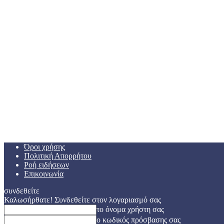
Όροι χρήσης
Πολιτική Απορρήτου
Ροή ειδήσεων
Επικοινωνία
συνδεθείτε
Καλωσήρθατε! Συνδεθείτε στον λογαριασμό σας
το όνομα χρήστη σας
ο κωδικός πρόσβασης σας