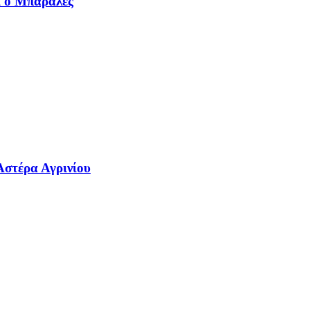
ι ο Μπαράλες
Αστέρα Αγρινίου