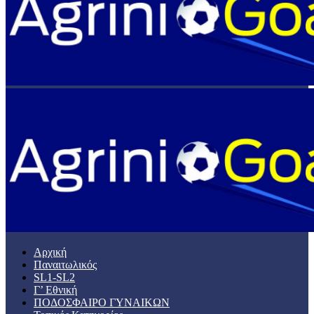
Αρχική
Παναιτωλικός
SL1-SL2
Γ’ Εθνική
ΠΟΔΟΣΦΑΙΡΟ ΓΥΝΑΙΚΩΝ