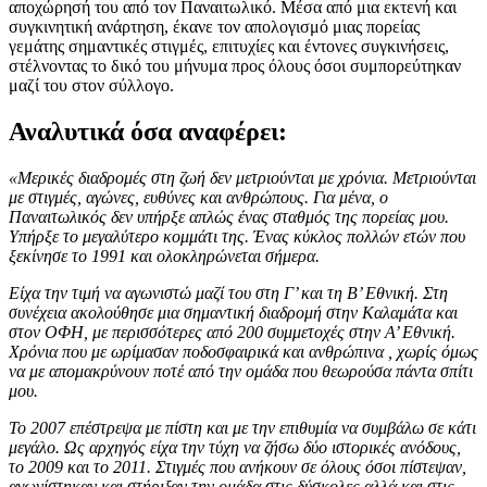
αποχώρησή του από τον Παναιτωλικό. Μέσα από μια εκτενή και
συγκινητική ανάρτηση, έκανε τον απολογισμό μιας πορείας
γεμάτης σημαντικές στιγμές, επιτυχίες και έντονες συγκινήσεις,
στέλνοντας το δικό του μήνυμα προς όλους όσοι συμπορεύτηκαν
μαζί του στον σύλλογο.
Αναλυτικά όσα αναφέρει:
«Μερικές διαδρομές στη ζωή δεν μετριούνται με χρόνια. Μετριούνται
με στιγμές, αγώνες, ευθύνες και ανθρώπους. Για μένα, ο
Παναιτωλικός δεν υπήρξε απλώς ένας σταθμός της πορείας μου.
Υπήρξε το μεγαλύτερο κομμάτι της. Ένας κύκλος πολλών ετών που
ξεκίνησε το 1991 και ολοκληρώνεται σήμερα.
Είχα την τιμή να αγωνιστώ μαζί του στη Γ’ και τη Β’ Εθνική. Στη
συνέχεια ακολούθησε μια σημαντική διαδρομή στην Καλαμάτα και
στον ΟΦΗ, με περισσότερες από 200 συμμετοχές στην Α’ Εθνική.
Χρόνια που με ωρίμασαν ποδοσφαιρικά και ανθρώπινα , χωρίς όμως
να με απομακρύνουν ποτέ από την ομάδα που θεωρούσα πάντα σπίτι
μου.
Το 2007 επέστρεψα με πίστη και με την επιθυμία να συμβάλω σε κάτι
μεγάλο. Ως αρχηγός είχα την τύχη να ζήσω δύο ιστορικές ανόδους,
το 2009 και το 2011. Στιγμές που ανήκουν σε όλους όσοι πίστεψαν,
αγωνίστηκαν και στήριξαν την ομάδα στις δύσκολες αλλά και στις