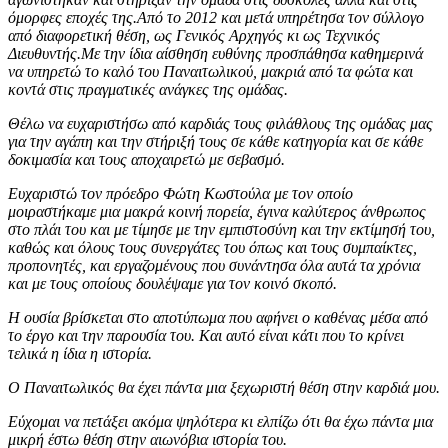
όμορφες εποχές της.Από το 2012 και μετά υπηρέτησα τον σύλλογο
από διαφορετική θέση, ως Γενικός Αρχηγός κι ως Τεχνικός
Διευθυντής.Με την ίδια αίσθηση ευθύνης προσπάθησα καθημερινά
να υπηρετώ το καλό του Παναιτωλικού, μακριά από τα φώτα και
κοντά στις πραγματικές ανάγκες της ομάδας.
Θέλω να ευχαριστήσω από καρδιάς τους φιλάθλους της ομάδας μας
για την αγάπη και την στήριξή τους σε κάθε κατηγορία και σε κάθε
δοκιμασία και τους αποχαιρετώ με σεβασμό.
Ευχαριστώ τον πρόεδρο Φώτη Κωστούλα με τον οποίο
μοιραστήκαμε μια μακρά κοινή πορεία, έγινα καλύτερος άνθρωπος
στο πλάι του και με τίμησε με την εμπιστοσύνη και την εκτίμησή του,
καθώς και όλους τους συνεργάτες του όπως και τους συμπαίκτες,
προπονητές, και εργαζομένους που συνάντησα όλα αυτά τα χρόνια
και με τους οποίους δουλέψαμε για τον κοινό σκοπό.
Η ουσία βρίσκεται στο αποτύπωμα που αφήνει ο καθένας μέσα από
το έργο και την παρουσία του. Και αυτό είναι κάτι που το κρίνει
τελικά η ίδια η ιστορία.
Ο Παναιτωλικός θα έχει πάντα μια ξεχωριστή θέση στην καρδιά μου.
Εύχομαι να πετάξει ακόμα ψηλότερα κι ελπίζω ότι θα έχω πάντα μια
μικρή έστω θέση στην αιωνόβια ιστορία του.