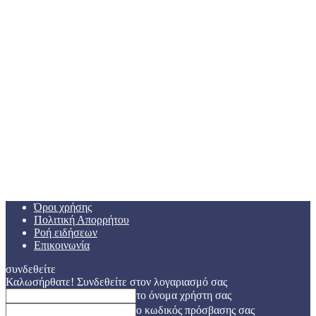
Όροι χρήσης
Πολιτική Απορρήτου
Ροή ειδήσεων
Επικοινωνία
συνδεθείτε
Καλωσήρθατε! Συνδεθείτε στον λογαριασμό σας
το όνομα χρήστη σας
ο κωδικός πρόσβασης σας