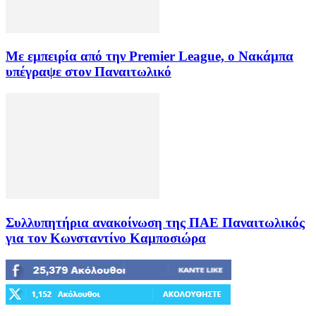
Με εμπειρία από την Premier League, ο Νακάμπα
υπέγραψε στον Παναιτωλικό
Συλλυπητήρια ανακοίνωση της ΠΑΕ Παναιτωλικός
για τον Κωνσταντίνο Καμποσιώρα