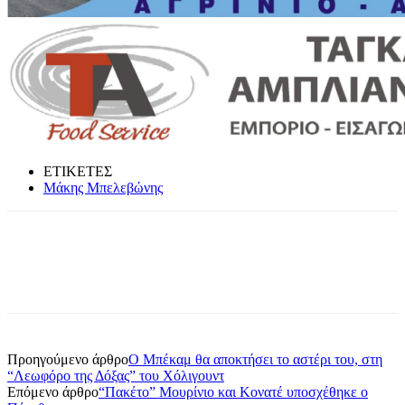
ΕΤΙΚΕΤΕΣ
Μάκης Μπελεβώνης
Προηγούμενο άρθρο
Ο Μπέκαμ θα αποκτήσει το αστέρι του, στη
“Λεωφόρο της Δόξας” του Χόλιγουντ
Επόμενο άρθρο
“Πακέτο” Μουρίνιο και Κονατέ υποσχέθηκε ο