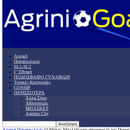
Αρχική
Παναιτωλικός
SL1-SL2
Γ’ Εθνική
ΠΟΔΟΣΦΑΙΡΟ ΓΥΝΑΙΚΩΝ
Τοπικές Κατηγορίες
GOSSIP
ΠΕΡΙΣΣΟΤΕΡΑ
Άλλα Σπορ
Αθλητισμός
ΜΠΑΣΚΕΤ
Agrinio City
Αρχική
Παναιτωλικός
Ο Μάκης Μπελεβώνης αποχαιρετά τον Παναιτ