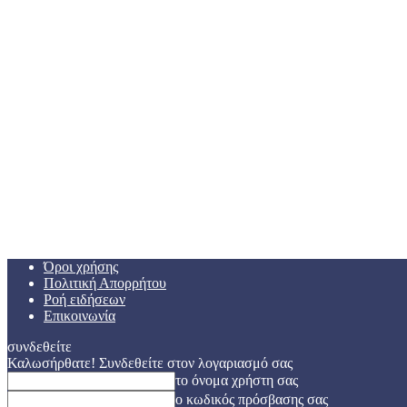
Όροι χρήσης
Πολιτική Απορρήτου
Ροή ειδήσεων
Επικοινωνία
συνδεθείτε
Καλωσήρθατε! Συνδεθείτε στον λογαριασμό σας
το όνομα χρήστη σας
ο κωδικός πρόσβασης σας