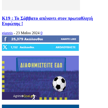
Κ19 : Το Σάββατο απέναντι στον πρωταθλητή
Ευρώπης !
giannis
-
23 Μαΐου 2024
0