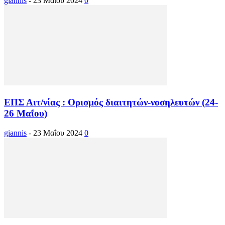
giannis
-
23 Μαΐου 2024
0
ΕΠΣ Αιτ/νίας : Ορισμός διαιτητών-νοσηλευτών (24-
26 Μαΐου)
giannis
-
23 Μαΐου 2024
0