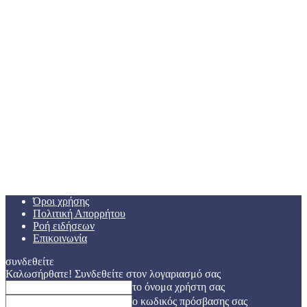
Όροι χρήσης
Πολιτική Απορρήτου
Ροή ειδήσεων
Επικοινωνία
συνδεθείτε
Καλωσήρθατε! Συνδεθείτε στον λογαριασμό σας
το όνομα χρήστη σας
ο κωδικός πρόσβασης σας