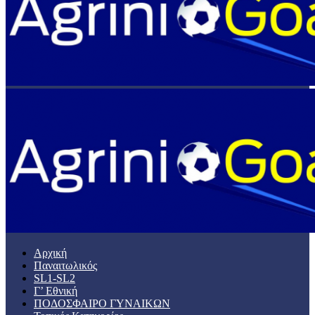
Αρχική
Παναιτωλικός
SL1-SL2
Γ’ Εθνική
ΠΟΔΟΣΦΑΙΡΟ ΓΥΝΑΙΚΩΝ