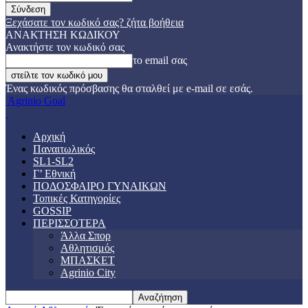
Ξεχάσατε τον κωδικό σας? ζήτα βοήθεια
ΑΝΑΚΤΗΣΗ ΚΩΔΙΚΟΥ
Ανακτήστε τον κωδικό σας
το email σας
Ένας κωδικός πρόσβασης θα σταλθεί με e-mail σε εσάς.
Agrinio Goal
Αρχική
Παναιτωλικός
SL1-SL2
Γ’ Εθνική
ΠΟΔΟΣΦΑΙΡΟ ΓΥΝΑΙΚΩΝ
Τοπικές Κατηγορίες
GOSSIP
ΠΕΡΙΣΣΟΤΕΡΑ
Άλλα Σπορ
Αθλητισμός
ΜΠΑΣΚΕΤ
Agrinio City