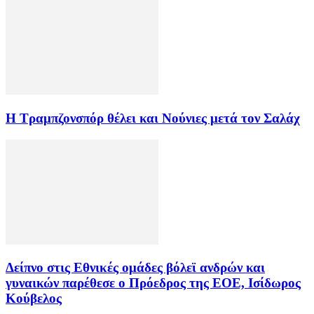
Η Τραμπζονσπόρ θέλει και Νούνιες μετά τον Σαλάχ
Δείπνο στις Εθνικές ομάδες βόλεϊ ανδρών και
γυναικών παρέθεσε ο Πρόεδρος της ΕΟΕ, Ισίδωρος
Κούβελος