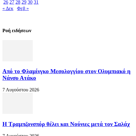
26
27
28
29
30
31
« Δεκ
Φεβ »
Ροή ειδήσεων
Από το Φλαμίνγκο Μεσολογγίου στον Ολυμπιακό η
Νάνσυ Ατάκο
7 Αυγούστου 2026
Η Τραμπζονσπόρ θέλει και Νούνιες μετά τον Σαλάχ
7 Αυγούστου 2026