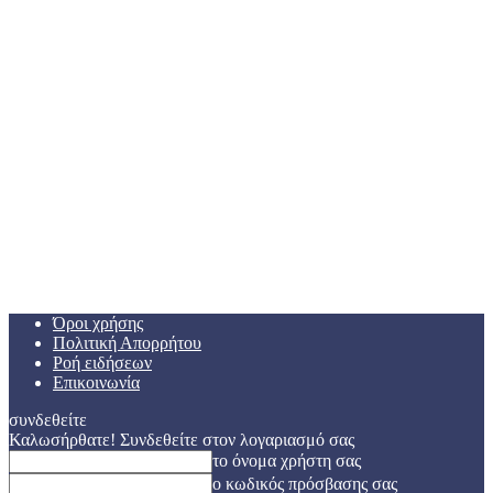
Όροι χρήσης
Πολιτική Απορρήτου
Ροή ειδήσεων
Επικοινωνία
συνδεθείτε
Καλωσήρθατε! Συνδεθείτε στον λογαριασμό σας
το όνομα χρήστη σας
ο κωδικός πρόσβασης σας