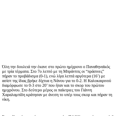
Όλη την δουλειά την έκανε στο πρώτο ημίχρονο ο Παναθηναϊκός
με τρία τέρματα. Στο 7ο λεπτό με τη Μπράντιτς οι “πράσινες”
πήραν το προβάδισμα (0-1), ενώ λίγα λεπτά αργότερα (16’) με
ασίστ της ίδιας βρήκε δίχτυα η Νάνου για το 0-2. Η Καλοκαιρινού
διαμόρφωσε το 0-3 στο 20’ που ήταν και το σκορ του πρώτου
ημιχρόνου. Στο δεύτερο μέρος οι παίκτριες του Γιάννη
Χαραλαμπίδη κράτησαν με άνεση το υπέρ τους σκορ και πήραν τη
νίκη.