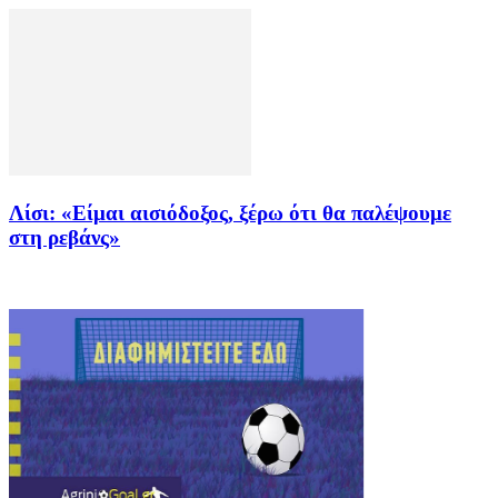
Λίσι: «Είμαι αισιόδοξος, ξέρω ότι θα παλέψουμε
στη ρεβάνς»