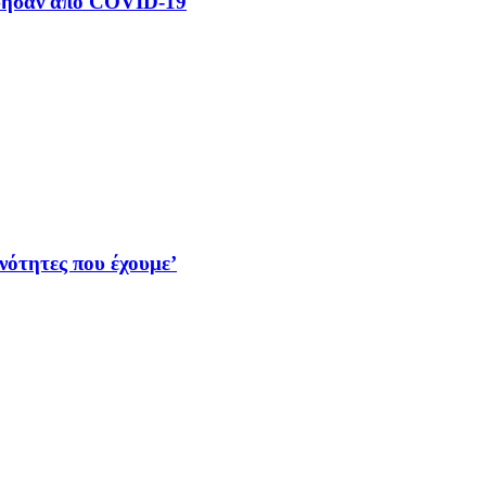
όσησαν από COVID-19
νότητες που έχουμε’