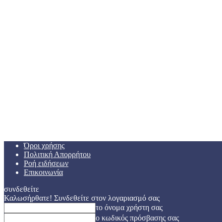
Όροι χρήσης
Πολιτική Απορρήτου
Ροή ειδήσεων
Επικοινωνία
συνδεθείτε
Καλωσήρθατε! Συνδεθείτε στον λογαριασμό σας
το όνομα χρήστη σας
ο κωδικός πρόσβασης σας