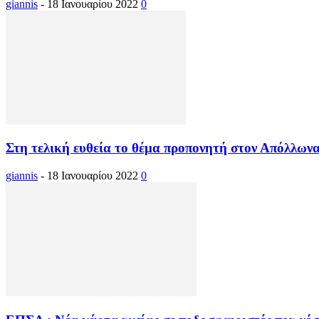
giannis
-
18 Ιανουαρίου 2022
0
Στη τελική ευθεία το θέμα προπονητή στον Απόλλων
giannis
-
18 Ιανουαρίου 2022
0