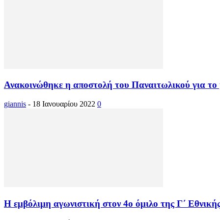
Ανακοινώθηκε η αποστολή του Παναιτωλικού για το
giannis
-
18 Ιανουαρίου 2022
0
Η εμβόλιμη αγωνιστική στον 4ο όμιλο της Γ΄ Εθνικής