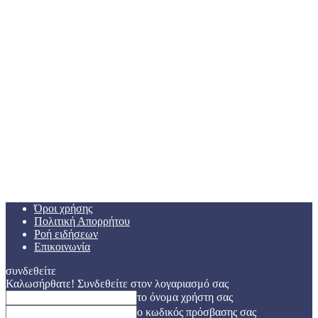
Όροι χρήσης
Πολιτική Απορρήτου
Ροή ειδήσεων
Επικοινωνία
συνδεθείτε
Καλωσήρθατε! Συνδεθείτε στον λογαριασμό σας
το όνομα χρήστη σας
ο κωδικός πρόσβασης σας