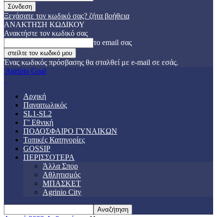
Ξεχάσατε τον κωδικό σας? ζήτα βοήθεια
ΑΝΑΚΤΗΣΗ ΚΩΔΙΚΟΥ
Ανακτήστε τον κωδικό σας
το email σας
Ένας κωδικός πρόσβασης θα σταλθεί με e-mail σε εσάς.
Agrinio Goal
Αρχική
Παναιτωλικός
SL1-SL2
Γ’ Εθνική
ΠΟΔΟΣΦΑΙΡΟ ΓΥΝΑΙΚΩΝ
Τοπικές Κατηγορίες
GOSSIP
ΠΕΡΙΣΣΟΤΕΡΑ
Άλλα Σπορ
Αθλητισμός
ΜΠΑΣΚΕΤ
Agrinio City