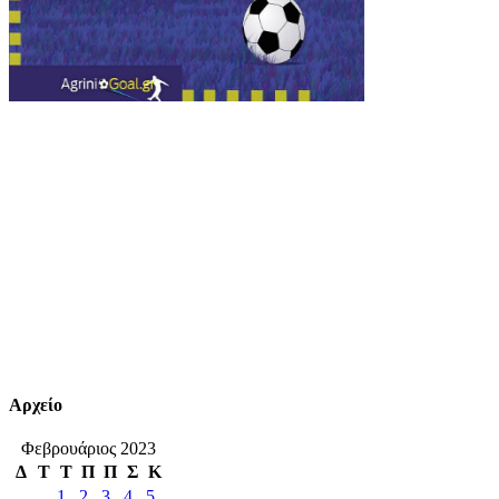
Αρχείο
Φεβρουάριος 2023
Δ
Τ
Τ
Π
Π
Σ
Κ
1
2
3
4
5