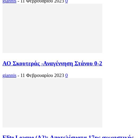
giannis
-
11 Φεβρουαρίου 2023
0
ΑΟ Σκουτεράς -Αναγέννηση Στάνου 0-2
giannis
-
11 Φεβρουαρίου 2023
0
Elite League (Α2): Αποτελέσματα 17ης αγωνιστικής