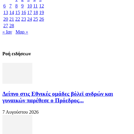
6
7
8
9
10
11
12
13
14
15
16
17
18
19
20
21
22
23
24
25
26
27
28
« Ιαν
Μαρ »
Ροή ειδήσεων
Δείπνο στις Εθνικές ομάδες βόλεϊ ανδρών και
γυναικών παρέθεσε ο Πρόεδρος...
7 Αυγούστου 2026