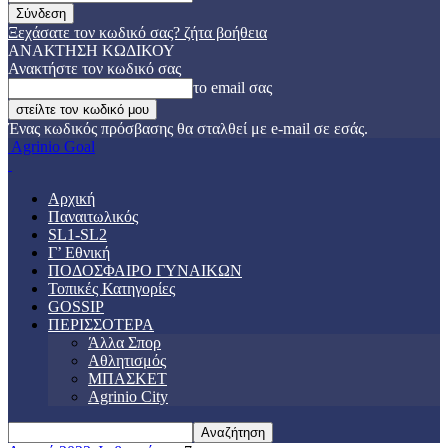
Ξεχάσατε τον κωδικό σας? ζήτα βοήθεια
ΑΝΑΚΤΗΣΗ ΚΩΔΙΚΟΥ
Ανακτήστε τον κωδικό σας
το email σας
Ένας κωδικός πρόσβασης θα σταλθεί με e-mail σε εσάς.
Agrinio Goal
Αρχική
Παναιτωλικός
SL1-SL2
Γ’ Εθνική
ΠΟΔΟΣΦΑΙΡΟ ΓΥΝΑΙΚΩΝ
Τοπικές Κατηγορίες
GOSSIP
ΠΕΡΙΣΣΟΤΕΡΑ
Άλλα Σπορ
Αθλητισμός
ΜΠΑΣΚΕΤ
Agrinio City