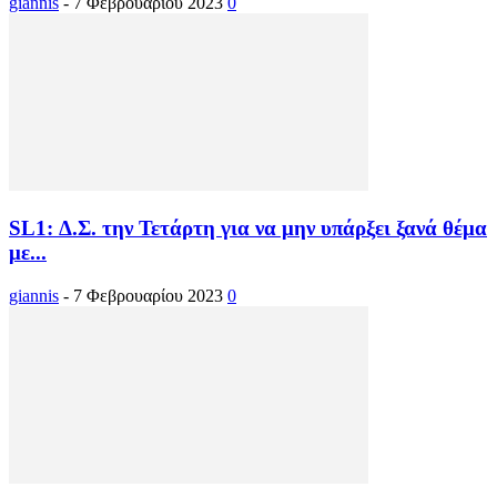
giannis
-
7 Φεβρουαρίου 2023
0
SL1: Δ.Σ. την Τετάρτη για να μην υπάρξει ξανά θέμα
με...
giannis
-
7 Φεβρουαρίου 2023
0