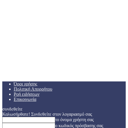
Όροι χρήσης
Πολιτική Απορρήτου
Ροή ειδήσεων
Επικοινωνία
συνδεθείτε
Καλωσήρθατε! Συνδεθείτε στον λογαριασμό σας
το όνομα χρήστη σας
ο κωδικός πρόσβασης σας