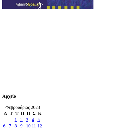
Αρχείο
Φεβρουάριος 2023
Δ
Τ
Τ
Π
Π
Σ
Κ
1
2
3
4
5
6
7
8
9
10
11
12