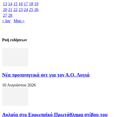
13
14
15
16
17
18
19
20
21
22
23
24
25
26
27
28
« Ιαν
Μαρ »
Ροή ειδήσεων
Νέα προπονητικά σετ για τον Α.Ο. Λυγιά
10 Αυγούστου 2026
Αυλαία στο Ευρωπαϊκό Πρωτάθλημα στίβου του