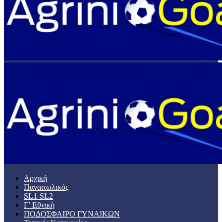
Αρχική
Παναιτωλικός
SL1-SL2
Γ’ Εθνική
ΠΟΔΟΣΦΑΙΡΟ ΓΥΝΑΙΚΩΝ