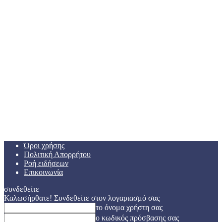
Όροι χρήσης
Πολιτική Απορρήτου
Ροή ειδήσεων
Επικοινωνία
συνδεθείτε
Καλωσήρθατε! Συνδεθείτε στον λογαριασμό σας
το όνομα χρήστη σας
ο κωδικός πρόσβασης σας