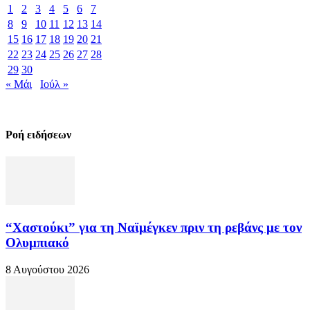
1
2
3
4
5
6
7
8
9
10
11
12
13
14
15
16
17
18
19
20
21
22
23
24
25
26
27
28
29
30
« Μάι
Ιούλ »
Ροή ειδήσεων
“Χαστούκι” για τη Ναϊμέγκεν πριν τη ρεβάνς με τον
Ολυμπιακό
8 Αυγούστου 2026