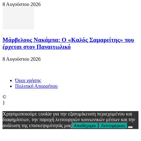
8 Αυγούστου 2026
Μάρβελους Νακάμπα: Ο «Καλός Σαμαρείτης» που
έρχεται στον Παναιτωλικό
8 Αυγούστου 2026
Όροι χρήσης
Πολιτική Απορρήτου
©
}
Χρησιμοποιούμε cookie για την εξατομίκευση περιεχομένου και
διαφημίσεων, την παροχή λειτουργιών κοινωνικών μέσων και την
ανάλυση της επισκεψιμότητάς μας
Αποδέχομαι
Λεπτομέρειες