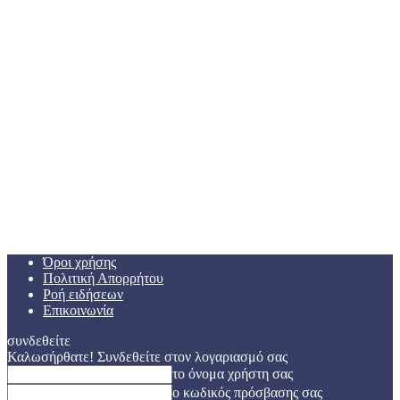
Όροι χρήσης
Πολιτική Απορρήτου
Ροή ειδήσεων
Επικοινωνία
συνδεθείτε
Καλωσήρθατε! Συνδεθείτε στον λογαριασμό σας
το όνομα χρήστη σας
ο κωδικός πρόσβασης σας