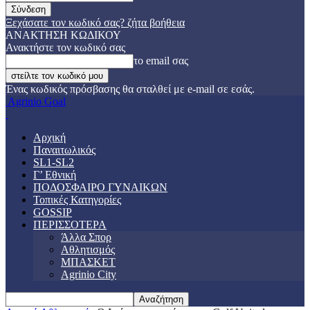
Ξεχάσατε τον κωδικό σας? ζήτα βοήθεια
ΑΝΑΚΤΗΣΗ ΚΩΔΙΚΟΥ
Ανακτήστε τον κωδικό σας
το email σας
Ένας κωδικός πρόσβασης θα σταλθεί με e-mail σε εσάς.
Agrinio Goal
Αρχική
Παναιτωλικός
SL1-SL2
Γ’ Εθνική
ΠΟΔΟΣΦΑΙΡΟ ΓΥΝΑΙΚΩΝ
Τοπικές Κατηγορίες
GOSSIP
ΠΕΡΙΣΣΟΤΕΡΑ
Άλλα Σπορ
Αθλητισμός
ΜΠΑΣΚΕΤ
Agrinio City