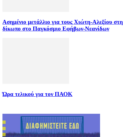
Ασημένιο μετάλλιο για τους Χιώτη-Αλεξίου στη
δίκωπο στο Παγκόσμιο Εφήβων-Νεανίδων
Ώρα τελικού για τον ΠΑΟΚ