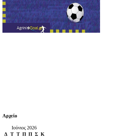
Αρχείο
Ιούνιος 2026
Δ
Τ
Τ
Π
Π
Σ
Κ