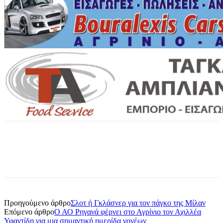
Προηγούμενο άρθρο
Σλοτ ή Γκλάσνερ για τον πάγκο της Μίλαν
Επόμενο άρθρο
Ο ΑΟ Ρηγανά φέρνει στο Αγρίνιο τον Αχιλλέα
Υφαντίδη για μια σημαντική ημερίδα γονέων