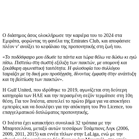
Ο διάσημος άσος ολοκλήρωσε την καριέρα του το 2024 στα
Εμιράτα, φορώντας τη φανέλα της Emirates Club, και αποφάσισε
πλέον ν’ ανοίξει το κεφάλαιο της προπονητικής στη ζωή του.
«
Το ποδόσφαιρο μου έδωσε τα πάντα και τώρα θέλω να δώσω κι εγώ
πίσω. Πιστεύω στη σωστή εξέλιξη των παικτών, με υπομονή και
ξεκάθαρη αγωνιστική ταυτότητα. Η φιλοσοφία του συλλόγου
ταιριάζει με τη δική μου προσέγγιση, δίνοντας έμφαση στην ανάπτυξη
και τη βελτίωση των παικτών
».
Η Gulf United, που ιδρύθηκε το 2019, αγωνίζεται στη δεύτερη
κατηγορία των ΗΑΕ και την περασμένη σεζόν τερμάτισε στη 10η
θέση. Για τον Ινιέστα, αποτελεί το πρώτο βήμα για να αποκτήσει
εμπειρίες και να δουλέψει για την απόκτηση του Pro Licence, του
επαγγελματικού διπλώματος προπονητικής.
Ο Ινιέστα έχει κατακτήσει συνολικά 32 τρόπαια με την
Μπαρτσελόνα, μεταξύ αυτών τεσσάρων Τσάμπιονς Λιγκ (2006,
2009, 2011, 2015) και εννέα τίτλων στην LaLiga, ενώ με την