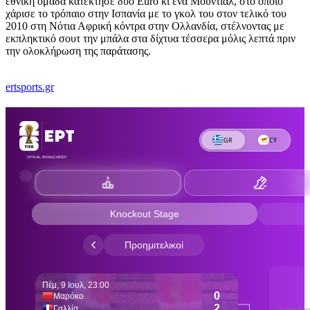
εθνική ομάδα κατέκτησε δύο Euro κι ένα Μουντιάλ, στο οποίο
χάρισε το τρόπαιο στην Ισπανία με το γκολ του στον τελικό του
2010 στη Νότια Αφρική κόντρα στην Ολλανδία, στέλνοντας με
εκπληκτικό σουτ την μπάλα στα δίχτυα τέσσερα μόλις λεπτά πριν
την ολοκλήρωση της παράτασης.
ertsports.gr