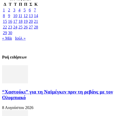
Δ
Τ
Τ
Π
Π
Σ
Κ
1
2
3
4
5
6
7
8
9
10
11
12
13
14
15
16
17
18
19
20
21
22
23
24
25
26
27
28
29
30
« Μάι
Ιούλ »
Ροή ειδήσεων
“Χαστούκι” για τη Ναϊμέγκεν πριν τη ρεβάνς με τον
Ολυμπιακό
8 Αυγούστου 2026