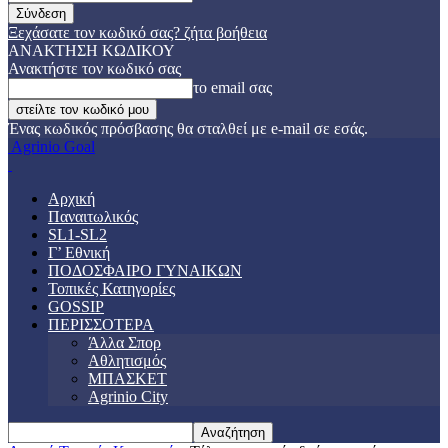
Ξεχάσατε τον κωδικό σας? ζήτα βοήθεια
ΑΝΑΚΤΗΣΗ ΚΩΔΙΚΟΥ
Ανακτήστε τον κωδικό σας
το email σας
Ένας κωδικός πρόσβασης θα σταλθεί με e-mail σε εσάς.
Agrinio Goal
Αρχική
Παναιτωλικός
SL1-SL2
Γ’ Εθνική
ΠΟΔΟΣΦΑΙΡΟ ΓΥΝΑΙΚΩΝ
Τοπικές Κατηγορίες
GOSSIP
ΠΕΡΙΣΣΟΤΕΡΑ
Άλλα Σπορ
Αθλητισμός
ΜΠΑΣΚΕΤ
Agrinio City