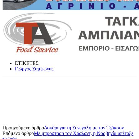
ΕΤΙΚΕΤΕΣ
Γιώργος Σαμψώνας
Προηγούμενο άρθρο
Δοκάρι για τη Σενεγάλη με τον Τζάκσον
Επόμενο άρθρο
Με μπροστάρη τον Χάαλαντ, η Νορβηγία υπέταξε
το Ιράκ