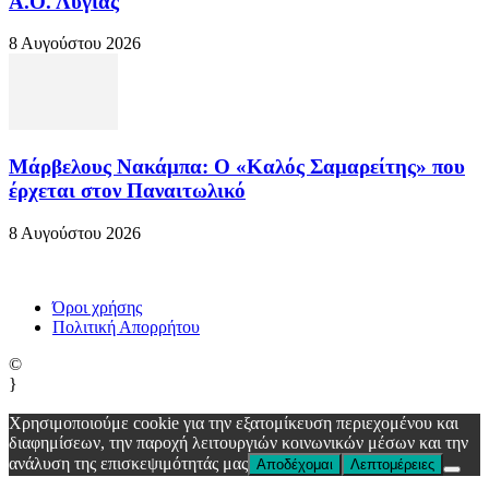
Α.Ο. Λυγιάς
8 Αυγούστου 2026
Μάρβελους Νακάμπα: Ο «Καλός Σαμαρείτης» που
έρχεται στον Παναιτωλικό
8 Αυγούστου 2026
Όροι χρήσης
Πολιτική Απορρήτου
©
}
Χρησιμοποιούμε cookie για την εξατομίκευση περιεχομένου και
διαφημίσεων, την παροχή λειτουργιών κοινωνικών μέσων και την
ανάλυση της επισκεψιμότητάς μας
Αποδέχομαι
Λεπτομέρειες