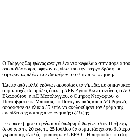
Ο Γιώργος Σαμψώνας ανοίγει ένα νέο κεφάλαιο στην πορεία του
στο ποδόσφαιρο, αφήνοντας πίσω του την ενεργό δράση και
στρέφοντας πλέον το ενδιαφέρον του στην προπονητική.
Έπειτα από πολλά χρόνια παρουσίας στα γήπεδα, με σημαντικές
συμμετοχές σε ομάδες όπως η ΑΕΚ Αγίου Κωνσταντίνου, ο ΑΟ
Ελαιοφύτου, η ΑΕ Μεσολογγίου, ο Όμηρος Νεοχωρίου, ο
Παναμβρακικός Μπούκας , ο Παναγρινιακός και ο ΑΟ Ρηγανά,
αποφάσισε σε ηλικία 35 ετών να ακολουθήσει τον δρόμο της
εκπαίδευσης και της προπονητικής εξέλιξης.
Το πρώτο βήμα στη νέα αυτή διαδρομή θα γίνει στην Πρέβεζα,
όπου από τις 20 έως τις 25 Ιουλίου θα συμμετάσχει στο δεύτερο
γκρουπ της σχολής προπονητών UEFA C. Η παρουσία του στη