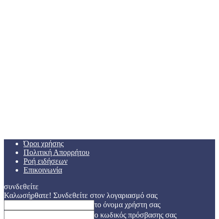
Όροι χρήσης
Πολιτική Απορρήτου
Ροή ειδήσεων
Επικοινωνία
συνδεθείτε
Καλωσήρθατε! Συνδεθείτε στον λογαριασμό σας
το όνομα χρήστη σας
ο κωδικός πρόσβασης σας