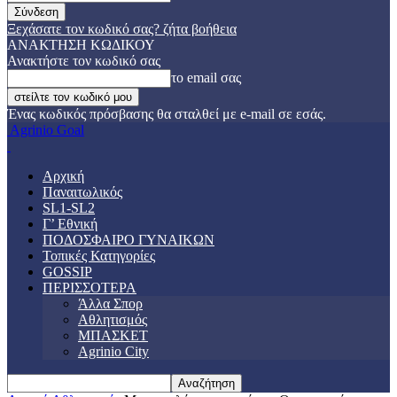
Ξεχάσατε τον κωδικό σας? ζήτα βοήθεια
ΑΝΑΚΤΗΣΗ ΚΩΔΙΚΟΥ
Ανακτήστε τον κωδικό σας
το email σας
Ένας κωδικός πρόσβασης θα σταλθεί με e-mail σε εσάς.
Agrinio Goal
Αρχική
Παναιτωλικός
SL1-SL2
Γ’ Εθνική
ΠΟΔΟΣΦΑΙΡΟ ΓΥΝΑΙΚΩΝ
Τοπικές Κατηγορίες
GOSSIP
ΠΕΡΙΣΣΟΤΕΡΑ
Άλλα Σπορ
Αθλητισμός
ΜΠΑΣΚΕΤ
Agrinio City