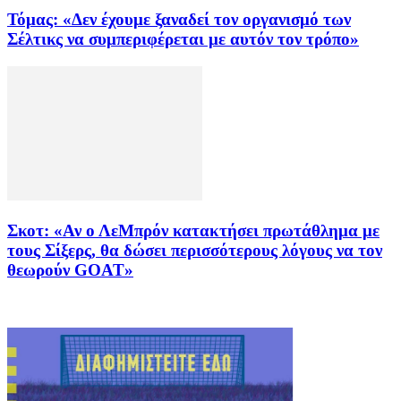
Τόμας: «Δεν έχουμε ξαναδεί τον οργανισμό των
Σέλτικς να συμπεριφέρεται με αυτόν τον τρόπο»
Σκοτ: «Αν ο ΛεΜπρόν κατακτήσει πρωτάθλημα με
τους Σίξερς, θα δώσει περισσότερους λόγους να τον
θεωρούν GOAT»