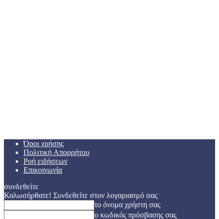
Όροι χρήσης
Πολιτική Απορρήτου
Ροή ειδήσεων
Επικοινωνία
συνδεθείτε
Καλωσήρθατε! Συνδεθείτε στον λογαριασμό σας
το όνομα χρήστη σας
ο κωδικός πρόσβασης σας