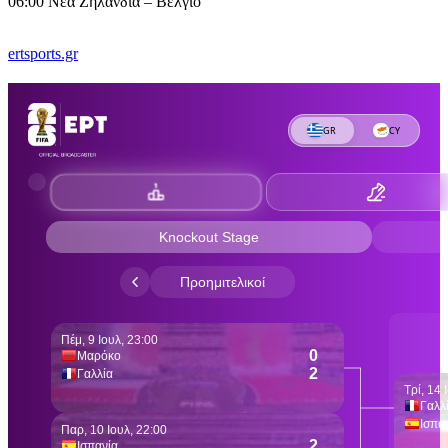
06:00 Νέα Ζηλανδία – Βέλγιο
ertsports.gr