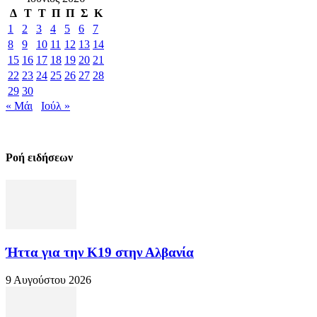
Δ
Τ
Τ
Π
Π
Σ
Κ
1
2
3
4
5
6
7
8
9
10
11
12
13
14
15
16
17
18
19
20
21
22
23
24
25
26
27
28
29
30
« Μάι
Ιούλ »
Ροή ειδήσεων
Ήττα για την Κ19 στην Αλβανία
9 Αυγούστου 2026