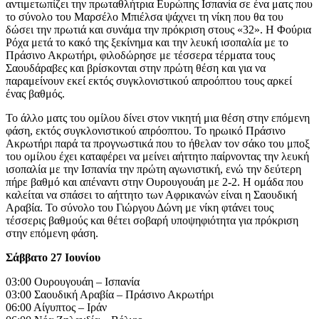
αντιμετωπίζει την πρωταθλήτρια Ευρώπης Ισπανία σε ένα ματς που
το σύνολο του Μαρσέλο Μπιέλσα ψάχνει τη νίκη που θα του
δώσει την πρωτιά και συνάμα την πρόκριση στους «32». Η Φούρια
Ρόχα μετά το κακό της ξεκίνημα και την λευκή ισοπαλία με το
Πράσινο Ακρωτήρι, φιλοδώρησε με τέσσερα τέρματα τους
Σαουδάραβες και βρίσκονται στην πρώτη θέση και για να
παραμείνουν εκεί εκτός συγκλονιστικού απροόπτου τους αρκεί
ένας βαθμός.
Το άλλο ματς του ομίλου δίνει στον νικητή μια θέση στην επόμενη
φάση, εκτός συγκλονιστικού απρόοπτου. Το ηρωικό Πράσινο
Ακρωτήρι παρά τα προγνωστικά που το ήθελαν τον σάκο του μποξ
του ομίλου έχει καταφέρει να μείνει αήττητο παίρνοντας την λευκή
ισοπαλία με την Ισπανία την πρώτη αγωνιστική, ενώ την δεύτερη
πήρε βαθμό και απέναντι στην Ουρουγουάη με 2-2. Η ομάδα που
καλείται να σπάσει το αήττητο των Αφρικανών είναι η Σαουδική
Αραβία. Το σύνολο του Γιώργου Δώνη με νίκη φτάνει τους
τέσσερις βαθμούς και θέτει σοβαρή υποψηφιότητα για πρόκριση
στην επόμενη φάση.
Σάββατο 27 Ιουνίου
03:00 Ουρουγουάη – Ισπανία
03:00 Σαουδική Αραβία – Πράσινο Ακρωτήρι
06:00 Αίγυπτος – Ιράν