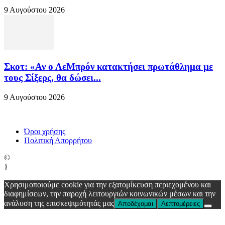
9 Αυγούστου 2026
Σκοτ: «Αν ο ΛεΜπρόν κατακτήσει πρωτάθλημα με
τους Σίξερς, θα δώσει...
9 Αυγούστου 2026
Όροι χρήσης
Πολιτική Απορρήτου
©
}
Χρησιμοποιούμε cookie για την εξατομίκευση περιεχομένου και
διαφημίσεων, την παροχή λειτουργιών κοινωνικών μέσων και την
ανάλυση της επισκεψιμότητάς μας
Αποδέχομαι
Λεπτομέρειες