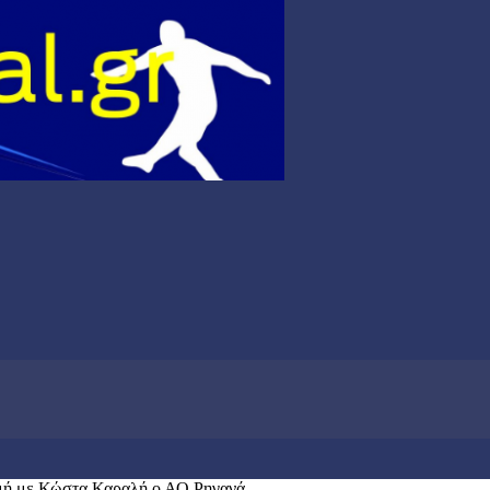
μμή με Κώστα Καραλή ο ΑΟ Ρηγανά