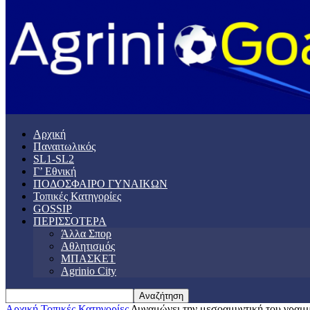
Αρχική
Παναιτωλικός
SL1-SL2
Γ’ Εθνική
ΠΟΔΟΣΦΑΙΡΟ ΓΥΝΑΙΚΩΝ
Τοπικές Κατηγορίες
GOSSIP
ΠΕΡΙΣΣΟΤΕΡΑ
Άλλα Σπορ
Αθλητισμός
ΜΠΑΣΚΕΤ
Agrinio City
Αρχική
Τοπικές Κατηγορίες
Δυναμώνει την μεσοαμυντική του γρα