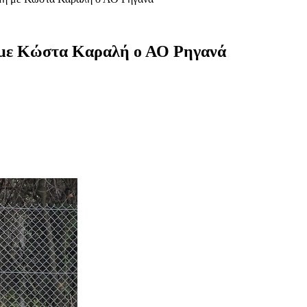
 με Κώστα Καραλή ο ΑΟ Ρηγανά