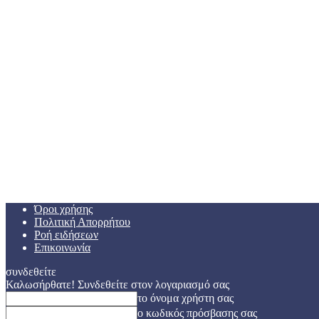
Όροι χρήσης
Πολιτική Απορρήτου
Ροή ειδήσεων
Επικοινωνία
συνδεθείτε
Καλωσήρθατε! Συνδεθείτε στον λογαριασμό σας
το όνομα χρήστη σας
ο κωδικός πρόσβασης σας