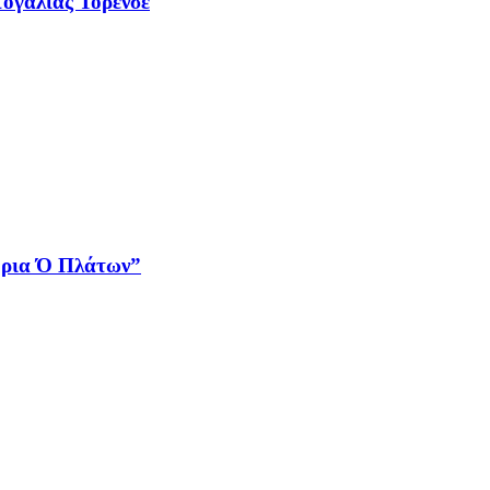
ογαλίας Τορένσε
τήρια Ό Πλάτων”