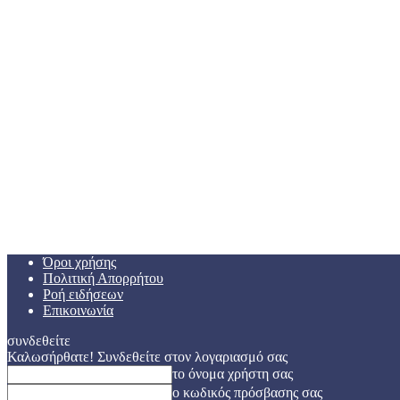
Όροι χρήσης
Πολιτική Απορρήτου
Ροή ειδήσεων
Επικοινωνία
συνδεθείτε
Καλωσήρθατε! Συνδεθείτε στον λογαριασμό σας
το όνομα χρήστη σας
ο κωδικός πρόσβασης σας