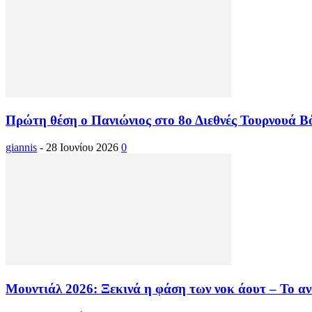
Πρώτη θέση ο Πανιώνιος στο 8ο Διεθνές Τουρνουά Βό
giannis
-
28 Ιουνίου 2026
0
Μουντιάλ 2026: Ξεκινά η φάση των νοκ άουτ – Το ανα