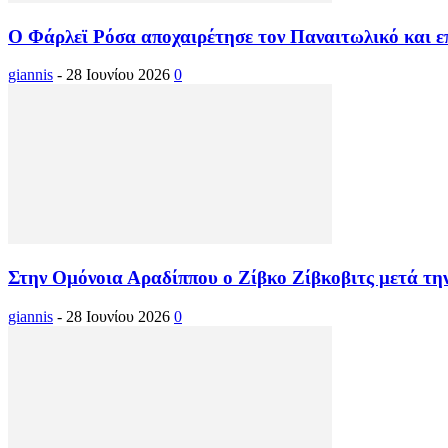
Ο Φάρλεϊ Ρόσα αποχαιρέτησε τον Παναιτωλικό και ε
giannis
-
28 Ιουνίου 2026
0
Στην Ομόνοια Αραδίππου ο Ζίβκο Ζίβκοβιτς μετά την
giannis
-
28 Ιουνίου 2026
0