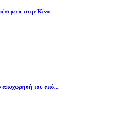
πέστρεψε στην Κίνα
 αποχώρησή του από...