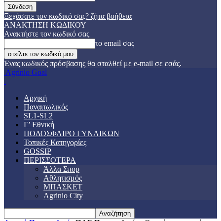
Ξεχάσατε τον κωδικό σας? ζήτα βοήθεια
ΑΝΑΚΤΗΣΗ ΚΩΔΙΚΟΥ
Ανακτήστε τον κωδικό σας
το email σας
Ένας κωδικός πρόσβασης θα σταλθεί με e-mail σε εσάς.
Agrinio Goal
Αρχική
Παναιτωλικός
SL1-SL2
Γ’ Εθνική
ΠΟΔΟΣΦΑΙΡΟ ΓΥΝΑΙΚΩΝ
Τοπικές Κατηγορίες
GOSSIP
ΠΕΡΙΣΣΟΤΕΡΑ
Άλλα Σπορ
Αθλητισμός
ΜΠΑΣΚΕΤ
Agrinio City