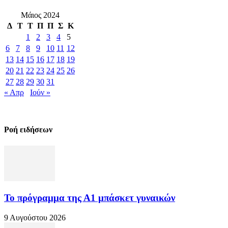
Μάιος 2024
Δ
Τ
Τ
Π
Π
Σ
Κ
1
2
3
4
5
6
7
8
9
10
11
12
13
14
15
16
17
18
19
20
21
22
23
24
25
26
27
28
29
30
31
« Απρ
Ιούν »
Ροή ειδήσεων
Το πρόγραμμα της Α1 μπάσκετ γυναικών
9 Αυγούστου 2026