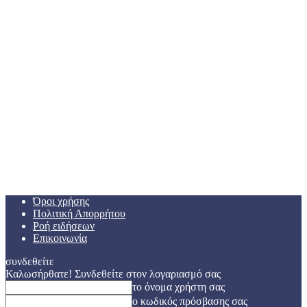
Όροι χρήσης
Πολιτική Απορρήτου
Ροή ειδήσεων
Επικοινωνία
συνδεθείτε
Καλωσήρθατε! Συνδεθείτε στον λογαριασμό σας
το όνομα χρήστη σας
ο κωδικός πρόσβασης σας