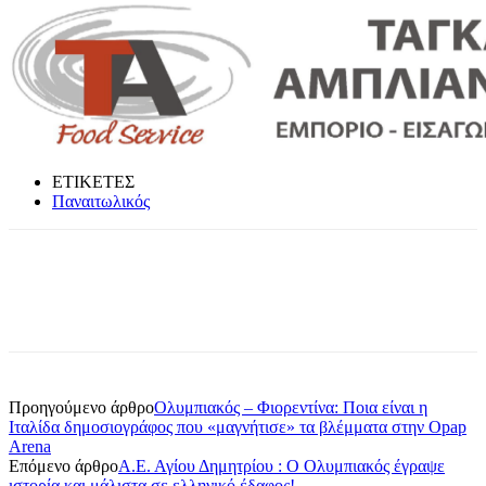
ΕΤΙΚΕΤΕΣ
Παναιτωλικός
Προηγούμενο άρθρο
Ολυμπιακός – Φιορεντίνα: Ποια είναι η
Ιταλίδα δημοσιογράφος που «μαγνήτισε» τα βλέμματα στην Opap
Arena
Επόμενο άρθρο
Α.Ε. Αγίου Δημητρίου : Ο Ολυμπιακός έγραψε
ιστορία και μάλιστα σε ελληνικό έδαφος!