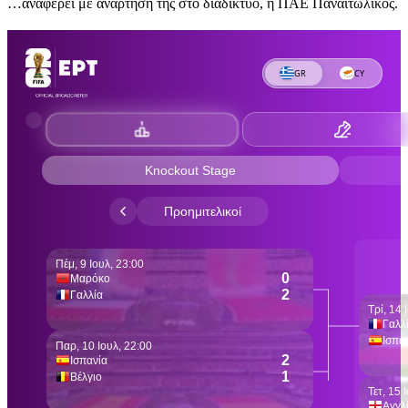
…αναφέρει με ανάρτησή της στο διαδίκτυο, η ΠΑΕ Παναιτωλικός.