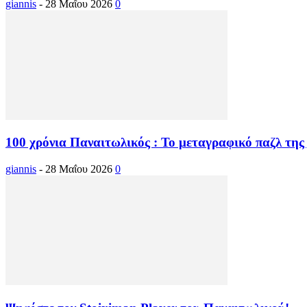
giannis
-
28 Μαΐου 2026
0
100 χρόνια Παναιτωλικός : Το μεταγραφικό παζλ της 
giannis
-
28 Μαΐου 2026
0