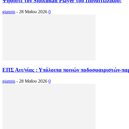
Ψηφίστε τον Stoiximan Player του Παναιτωλικού!
giannis
-
28 Μαΐου 2026
0
ΕΠΣ Αιτ/νίας : Υπόλοιπα ποινών ποδοσφαιριστών-π
giannis
-
28 Μαΐου 2026
0