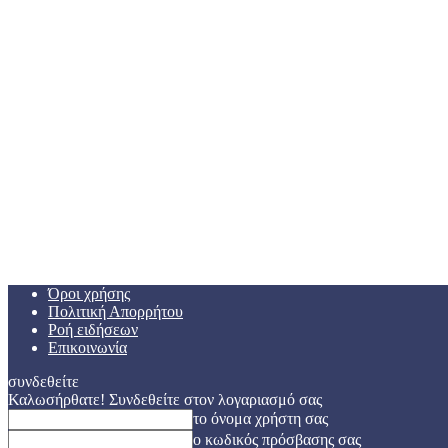
Όροι χρήσης
Πολιτική Απορρήτου
Ροή ειδήσεων
Επικοινωνία
συνδεθείτε
Καλωσήρθατε! Συνδεθείτε στον λογαριασμό σας
το όνομα χρήστη σας
ο κωδικός πρόσβασης σας