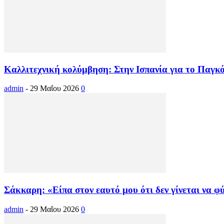
Καλλιτεχνική κολύμβηση: Στην Ισπανία για το Παγκό
admin
-
29 Μαΐου 2026
0
Σάκκαρη: «Είπα στον εαυτό μου ότι δεν γίνεται να φύ
admin
-
29 Μαΐου 2026
0