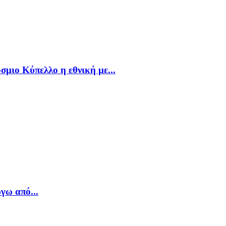
σμιο Κύπελλο η εθνική με...
γω από...