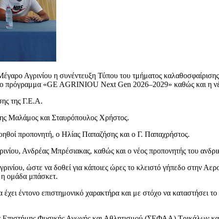
γαρο Αγρινίου η συνέντευξη Τύπου του τμήματος καλαθοσφαίρισης τ
 το πρόγραμμα «GE AGRINIOU Next Gen 2026–2029» καθώς και η νέα φ
ης της Γ.Ε.Α.
ρης Μαλάμος και Σταυρόπουλος Χρήστος.
 βοηθοί προπονητή, ο Ηλίας Παπαζήσης και ο Γ. Παπαχρήστος.
ρινίου, Ανδρέας Μπρέσιακας, καθώς και ο νέος προπονητής του ανδρι
γρινίου, ώστε να δοθεί για κάποιες ώρες το κλειστό γήπεδο στην Αε
 η ομάδα μπάσκετ.
 έχει έντονο επιστημονικό χαρακτήρα και με στόχο να καταστήσει το
ς Επιστήμης Φυσικής Αγωγής και Αθλητισμού (ΣΕΦΑΑ) Τρικάλων και 