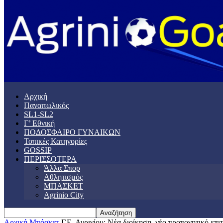
Αρχική
Παναιτωλικός
SL1-SL2
Γ’ Εθνική
ΠΟΔΟΣΦΑΙΡΟ ΓΥΝΑΙΚΩΝ
Τοπικές Κατηγορίες
GOSSIP
ΠΕΡΙΣΣΟΤΕΡΑ
Άλλα Σπορ
Αθλητισμός
ΜΠΑΣΚΕΤ
Agrinio City
Αρχική
Μπάσκετ
Γ.Ε. Αγρινίου: Νέα διοίκηση, νέο προπονητικό επιτ