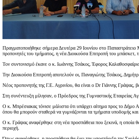
Πραγματοποιήθηκε σήμερα Δευτέρα 29 Ιουνίου στο Παπαστράτειο Μέ
προπονητές του τμήματος, η νέα Διοικούσα Επιτροπή του μπάσκετ,
Τον συντονισμό έκανε ο κ. Ιωάννης Τσάκος, Έφορος Καλαθοσφαίρισ
Την Διοικούσα Επιτροπή αποτελούν οι, Παναγιώτης Τσάκος, Δημήτ
Νέος προπονητής της Γ.Ε. Αγρινίου, θα είναι ο Dr Γιάννης Γράψας,
Στη συνέντευξη μίλησαν, ο Πρόεδρος της Γυμναστικής Εταιρείας Αγ
Ο κ. Μπρέσιακας τόνισε μάλιστα ότι υπάρχει αίτημα προς το Δήμο Α
όπου θα μπορούν σταθερά να γυμνάζονται τα τμήματα υποδομής και
Ο κ. Γράψας αναφέρθηκε στη νέα προσπάθεια που ξεκινά, η οποία θα
περιοχή.
Όπως αναφέρθηκε, η προσπάθεια θα έχει την υποστήριξη της Σχολή