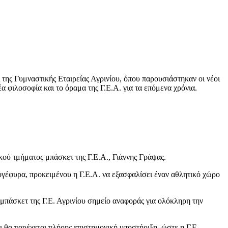
ης Γυμναστικής Εταιρείας Αγρινίου, όπου παρουσιάστηκαν οι νέοι
ιλοσοφία και το όραμα της Γ.Ε.Α. για τα επόμενα χρόνια.
κού τμήματος μπάσκετ της Γ.Ε.Α., Γιάννης Γράψας.
ρογέφυρα, προκειμένου η Γ.Ε.Α. να εξασφαλίσει έναν αθλητικό χώρο
 μπάσκετ της Γ.Ε. Αγρινίου σημείο αναφοράς για ολόκληρη την
θα παρέχεται πλήρης επιστημονική υποστήριξη, ώστε η Γ.Ε.