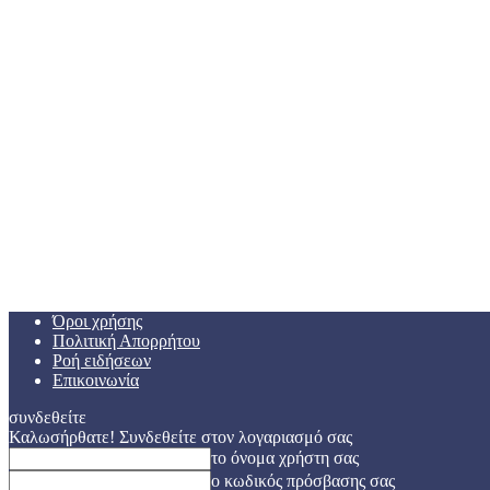
Όροι χρήσης
Πολιτική Απορρήτου
Ροή ειδήσεων
Επικοινωνία
συνδεθείτε
Καλωσήρθατε! Συνδεθείτε στον λογαριασμό σας
το όνομα χρήστη σας
ο κωδικός πρόσβασης σας