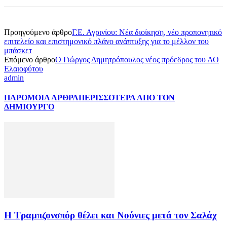
Προηγούμενο άρθρο
Γ.Ε. Αγρινίου: Νέα διοίκηση, νέο προπονητικό
επιτελείο και επιστημονικό πλάνο ανάπτυξης για το μέλλον του
μπάσκετ
Επόμενο άρθρο
Ο Γιώργος Δημητρόπουλος νέος πρόεδρος του ΑΟ
Ελαιοφύτου
admin
ΠΑΡΟΜΟΙΑ ΑΡΘΡΑ
ΠΕΡΙΣΣΟΤΕΡΑ ΑΠΟ ΤΟΝ
ΔΗΜΙΟΥΡΓΟ
Η Τραμπζονσπόρ θέλει και Νούνιες μετά τον Σαλάχ