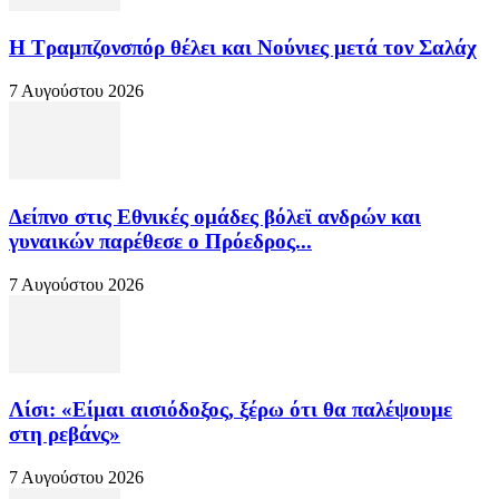
Η Τραμπζονσπόρ θέλει και Νούνιες μετά τον Σαλάχ
7 Αυγούστου 2026
Δείπνο στις Εθνικές ομάδες βόλεϊ ανδρών και
γυναικών παρέθεσε ο Πρόεδρος...
7 Αυγούστου 2026
Λίσι: «Είμαι αισιόδοξος, ξέρω ότι θα παλέψουμε
στη ρεβάνς»
7 Αυγούστου 2026