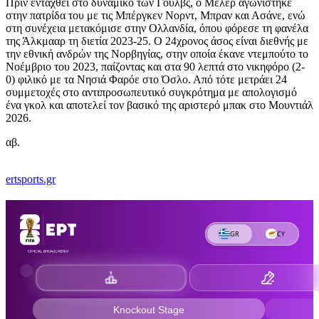
Πριν ενταχθεί στο δυναμικό των Γουλβς, ο Μέλερ αγωνίστηκε
στην πατρίδα του με τις Μπέργκεν Νορντ, Μπραν και Ασάνε, ενώ
στη συνέχεια μετακόμισε στην Ολλανδία, όπου φόρεσε τη φανέλα
της Άλκμααρ τη διετία 2023-25. Ο 24χρονος άσος είναι διεθνής με
την εθνική ανδρών της Νορβηγίας, στην οποία έκανε ντεμπούτο το
Νοέμβριο του 2023, παίζοντας και στα 90 λεπτά στο νικηφόρο (2-
0) φιλικό με τα Νησιά Φαρόε στο Όσλο. Από τότε μετράει 24
συμμετοχές στο αντιπροσωπευτικό συγκρότημα με απολογισμό
ένα γκολ και αποτελεί τον βασικό της αριστερό μπακ στο Μουντιάλ
2026.
αβ.
ertsports.gr