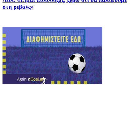
στη ρεβάνς»