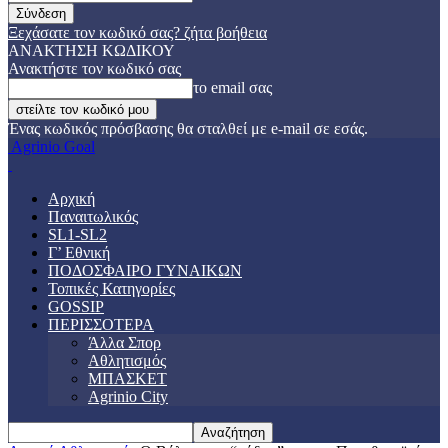
Ξεχάσατε τον κωδικό σας? ζήτα βοήθεια
ΑΝΑΚΤΗΣΗ ΚΩΔΙΚΟΥ
Ανακτήστε τον κωδικό σας
το email σας
Ένας κωδικός πρόσβασης θα σταλθεί με e-mail σε εσάς.
Agrinio Goal
Αρχική
Παναιτωλικός
SL1-SL2
Γ’ Εθνική
ΠΟΔΟΣΦΑΙΡΟ ΓΥΝΑΙΚΩΝ
Τοπικές Κατηγορίες
GOSSIP
ΠΕΡΙΣΣΟΤΕΡΑ
Άλλα Σπορ
Αθλητισμός
ΜΠΑΣΚΕΤ
Agrinio City