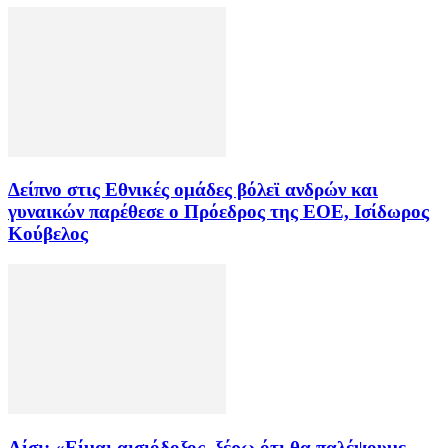
Δείπνο στις Εθνικές ομάδες βόλεϊ ανδρών και
γυναικών παρέθεσε ο Πρόεδρος της ΕΟΕ, Ισίδωρος
Κούβελος
Λίσι: «Είμαι αισιόδοξος, ξέρω ότι θα παλέψουμε