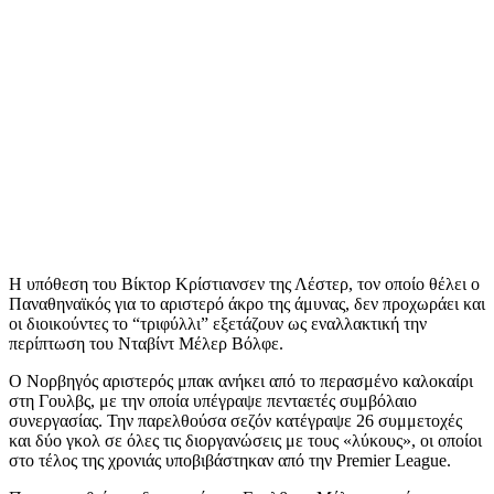
Η υπόθεση του Βίκτορ Κρίστιανσεν της Λέστερ, τον οποίο θέλει ο
Παναθηναϊκός για το αριστερό άκρο της άμυνας, δεν προχωράει και
οι διοικούντες το “τριφύλλι” εξετάζουν ως εναλλακτική την
περίπτωση του Νταβίντ Μέλερ Βόλφε.
Ο Νορβηγός αριστερός μπακ ανήκει από το περασμένο καλοκαίρι
στη Γουλβς, με την οποία υπέγραψε πενταετές συμβόλαιο
συνεργασίας. Την παρελθούσα σεζόν κατέγραψε 26 συμμετοχές
και δύο γκολ σε όλες τις διοργανώσεις με τους «λύκους», οι οποίοι
στο τέλος της χρονιάς υποβιβάστηκαν από την Premier League.