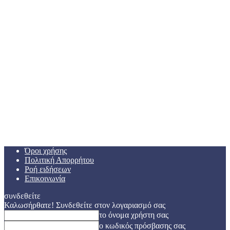
Όροι χρήσης
Πολιτική Απορρήτου
Ροή ειδήσεων
Επικοινωνία
συνδεθείτε
Καλωσήρθατε! Συνδεθείτε στον λογαριασμό σας
το όνομα χρήστη σας
ο κωδικός πρόσβασης σας