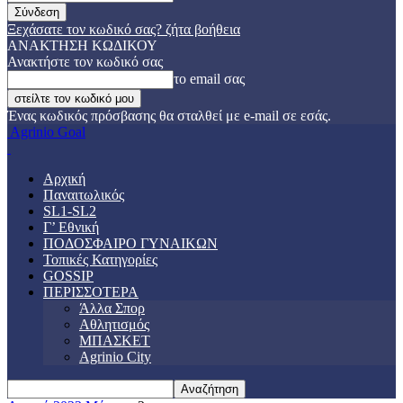
Ξεχάσατε τον κωδικό σας? ζήτα βοήθεια
ΑΝΑΚΤΗΣΗ ΚΩΔΙΚΟΥ
Ανακτήστε τον κωδικό σας
το email σας
Ένας κωδικός πρόσβασης θα σταλθεί με e-mail σε εσάς.
Agrinio Goal
Αρχική
Παναιτωλικός
SL1-SL2
Γ’ Εθνική
ΠΟΔΟΣΦΑΙΡΟ ΓΥΝΑΙΚΩΝ
Τοπικές Κατηγορίες
GOSSIP
ΠΕΡΙΣΣΟΤΕΡΑ
Άλλα Σπορ
Αθλητισμός
ΜΠΑΣΚΕΤ
Agrinio City