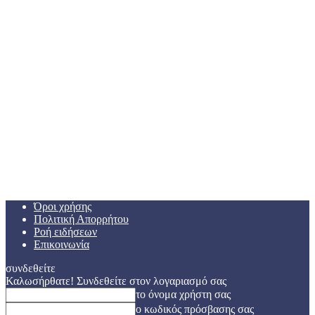
Όροι χρήσης
Πολιτική Απορρήτου
Ροή ειδήσεων
Επικοινωνία
συνδεθείτε
Καλωσήρθατε! Συνδεθείτε στον λογαριασμό σας
το όνομα χρήστη σας
ο κωδικός πρόσβασης σας