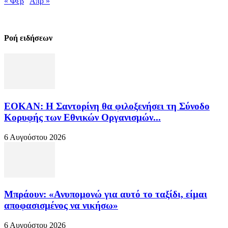
« Φεβ
Απρ »
Ροή ειδήσεων
ΕΟΚΑΝ: Η Σαντορίνη θα φιλοξενήσει τη Σύνοδο
Κορυφής των Εθνικών Οργανισμών...
6 Αυγούστου 2026
Μπράουν: «Ανυπομονώ για αυτό το ταξίδι, είμαι
αποφασισμένος να νικήσω»
6 Αυγούστου 2026