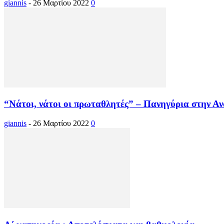
giannis
-
26 Μαρτίου 2022
0
“Νάτοι, νάτοι οι πρωταθλητές” – Πανηγύρια στην Α
giannis
-
26 Μαρτίου 2022
0