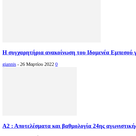
Η συγχαρητήρια ανακοίνωση του Ιδομενέα Εμπεσού γ
giannis
-
26 Μαρτίου 2022
0
Α2 : Αποτελέσματα και βαθμολογία 24ης αγωνιστική