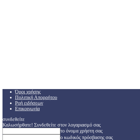
Όροι χρήσης
Πολιτική Απορρήτου
Ροή ειδήσεων
Επικοινωνία
συνδεθείτε
Καλωσήρθατε! Συνδεθείτε στον λογαριασμό σας
το όνομα χρήστη σας
ο κωδικός πρόσβασης σας