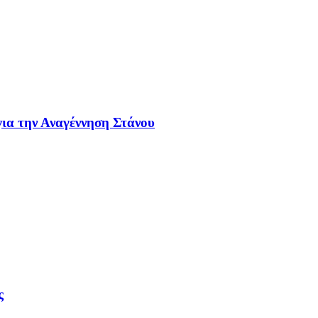
ια την Αναγέννηση Στάνου
ς