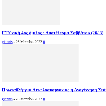
Γ΄Εθνική 4ος όμιλος : Αποτέλεσμα Σαββάτου (26/ 3)
giannis
-
26 Μαρτίου 2022
0
Πρωταθλήτρια Αιτωλοακαρνανίας η Αναγέννηση Στάνου
giannis
-
26 Μαρτίου 2022
0