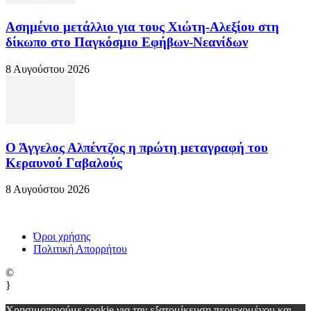
Ασημένιο μετάλλιο για τους Χιώτη-Αλεξίου στη
δίκωπο στο Παγκόσμιο Εφήβων-Νεανίδων
8 Αυγούστου 2026
Ο Άγγελος Αλπέντζος η πρώτη μεταγραφή του
Κεραυνού Γαβαλούς
8 Αυγούστου 2026
Όροι χρήσης
Πολιτική Απορρήτου
©
}
Χρησιμοποιούμε cookie για την εξατομίκευση περιεχομένου και