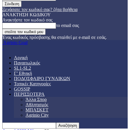
Ξεχάσατε τον κωδικό σας? ζήτα βοήθεια
ΑΝΑΚΤΗΣΗ ΚΩΔΙΚΟΥ
Ανακτήστε τον κωδικό σας
το email σας
Ένας κωδικός πρόσβασης θα σταλθεί με e-mail σε εσάς.
Agrinio Goal
Αρχική
Παναιτωλικός
SL1-SL2
Γ’ Εθνική
ΠΟΔΟΣΦΑΙΡΟ ΓΥΝΑΙΚΩΝ
Τοπικές Κατηγορίες
GOSSIP
ΠΕΡΙΣΣΟΤΕΡΑ
Άλλα Σπορ
Αθλητισμός
ΜΠΑΣΚΕΤ
Agrinio City