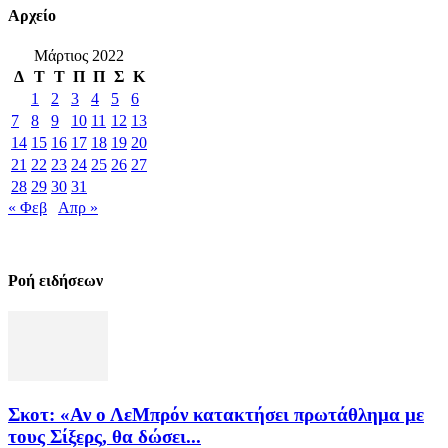
Αρχείο
Μάρτιος 2022
Δ
Τ
Τ
Π
Π
Σ
Κ
1
2
3
4
5
6
7
8
9
10
11
12
13
14
15
16
17
18
19
20
21
22
23
24
25
26
27
28
29
30
31
« Φεβ
Απρ »
Ροή ειδήσεων
Σκοτ: «Αν ο ΛεΜπρόν κατακτήσει πρωτάθλημα με
τους Σίξερς, θα δώσει...