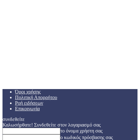
Όροι χρήσης
Πολιτική Απορρήτου
Ροή ειδήσεων
Επικοινωνία
συνδεθείτε
Καλωσήρθατε! Συνδεθείτε στον λογαριασμό σας
το όνομα χρήστη σας
ο κωδικός πρόσβασης σας