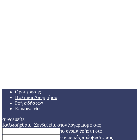
Όροι χρήσης
Πολιτική Απορρήτου
Ροή ειδήσεων
Επικοινωνία
συνδεθείτε
Καλωσήρθατε! Συνδεθείτε στον λογαριασμό σας
το όνομα χρήστη σας
ο κωδικός πρόσβασης σας