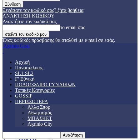
Ξεχάσατε τον κωδικό σας? ζήτα βοήθεια
ΑΝΑΚΤΗΣΗ ΚΩΔΙΚΟΥ
Ανακτήστε τον κωδικό σας
το email σας
Ένας κωδικός πρόσβασης θα σταλθεί με e-mail σε εσάς.
Agrinio Goal
Αρχική
Παναιτωλικός
SL1-SL2
Γ’ Εθνική
ΠΟΔΟΣΦΑΙΡΟ ΓΥΝΑΙΚΩΝ
Τοπικές Κατηγορίες
GOSSIP
ΠΕΡΙΣΣΟΤΕΡΑ
Άλλα Σπορ
Αθλητισμός
ΜΠΑΣΚΕΤ
Agrinio City