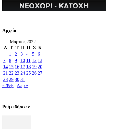
Αρχείο
Μάρτιος 2022
Δ
Τ
Τ
Π
Π
Σ
Κ
1
2
3
4
5
6
7
8
9
10
11
12
13
14
15
16
17
18
19
20
21
22
23
24
25
26
27
28
29
30
31
« Φεβ
Απρ »
Ροή ειδήσεων