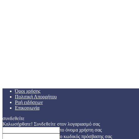
Όροι χρήσης
Πολιτική Απορρήτου
Ροή ειδήσεων
Επικοινωνία
συνδεθείτε
Καλωσήρθατε! Συνδεθείτε στον λογαριασμό σας
το όνομα χρήστη σας
ο κωδικός πρόσβασης σας