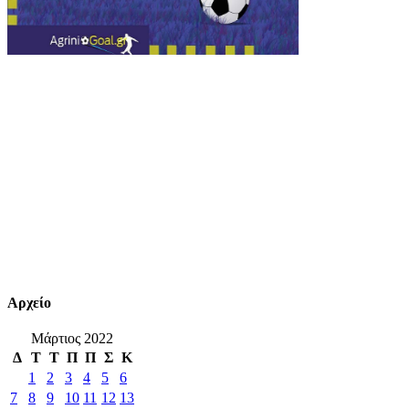
Αρχείο
Μάρτιος 2022
Δ
Τ
Τ
Π
Π
Σ
Κ
1
2
3
4
5
6
7
8
9
10
11
12
13