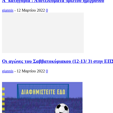
Α΄ κατηγορία : Αποτελέσματα πρώτου ημιχρόνου
giannis
-
12 Μαρτίου 2022
0
Οι αγώνες του Σαββατοκύριακου (12-13/ 3) στην Ε
giannis
-
12 Μαρτίου 2022
0