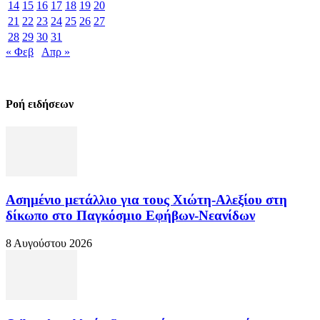
14
15
16
17
18
19
20
21
22
23
24
25
26
27
28
29
30
31
« Φεβ
Απρ »
Ροή ειδήσεων
Ασημένιο μετάλλιο για τους Χιώτη-Αλεξίου στη
δίκωπο στο Παγκόσμιο Εφήβων-Νεανίδων
8 Αυγούστου 2026