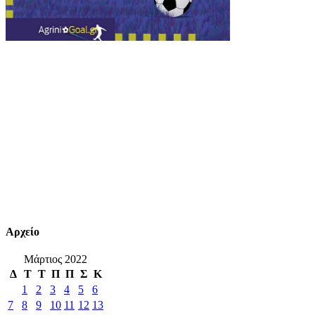
Αρχείο
Μάρτιος 2022
Δ
Τ
Τ
Π
Π
Σ
Κ
1
2
3
4
5
6
7
8
9
10
11
12
13