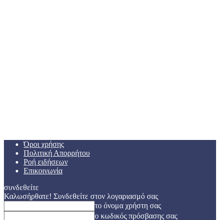
Όροι χρήσης
Πολιτική Απορρήτου
Ροή ειδήσεων
Επικοινωνία
συνδεθείτε
Καλωσήρθατε! Συνδεθείτε στον λογαριασμό σας
το όνομα χρήστη σας
ο κωδικός πρόσβασης σας