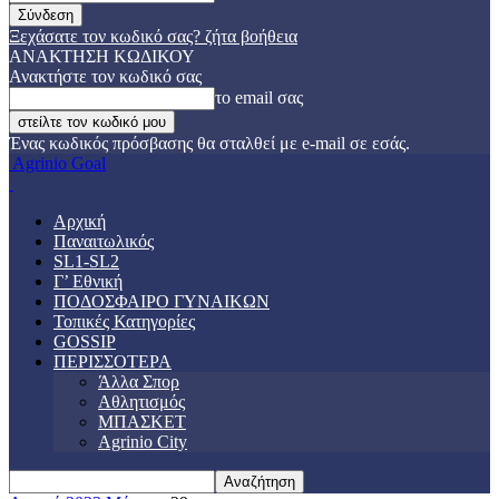
Ξεχάσατε τον κωδικό σας? ζήτα βοήθεια
ΑΝΑΚΤΗΣΗ ΚΩΔΙΚΟΥ
Ανακτήστε τον κωδικό σας
το email σας
Ένας κωδικός πρόσβασης θα σταλθεί με e-mail σε εσάς.
Agrinio Goal
Αρχική
Παναιτωλικός
SL1-SL2
Γ’ Εθνική
ΠΟΔΟΣΦΑΙΡΟ ΓΥΝΑΙΚΩΝ
Τοπικές Κατηγορίες
GOSSIP
ΠΕΡΙΣΣΟΤΕΡΑ
Άλλα Σπορ
Αθλητισμός
ΜΠΑΣΚΕΤ
Agrinio City