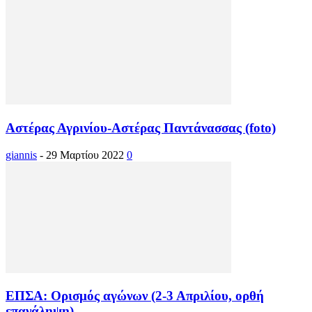
Αστέρας Αγρινίου-Αστέρας Παντάνασσας (foto)
giannis
-
29 Μαρτίου 2022
0
ΕΠΣΑ: Ορισμός αγώνων (2-3 Απριλίου, ορθή
επανάληψη)